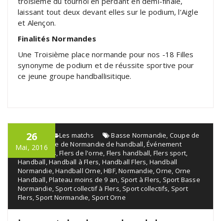
troisième du tournoi en perdant en demi-finale,
laissant tout deux devant elles sur le podium, l’Aigle
et Alençon.
Finalités Normandes
Une Troisième place normande pour nos -18 Filles
synonyme de podium et de réussite sportive pour
ce jeune groupe handballisitique.
26
admin
Les matchs
Basse Normandie
,
Coupe de
l'orne
,
Coupe de Normandie de handball
,
Événement
Mai, 2016
sportif
,
Flers
,
Flers de l'orne
,
Flers handball
,
Flers sport
,
Handball
,
Handball à Flers
,
Handball Flers
,
Handball
Normandie
,
Handball Orne
,
HBF
,
Normandie
,
Orne
,
Orne
Handball
,
Plateau moins de 9 an
,
Sport à Flers
,
Sport Basse
Normandie
,
Sport collectif à Flers
,
Sport collectifs
,
Sport
Flers
,
Sport Normandie
,
Sport Orne