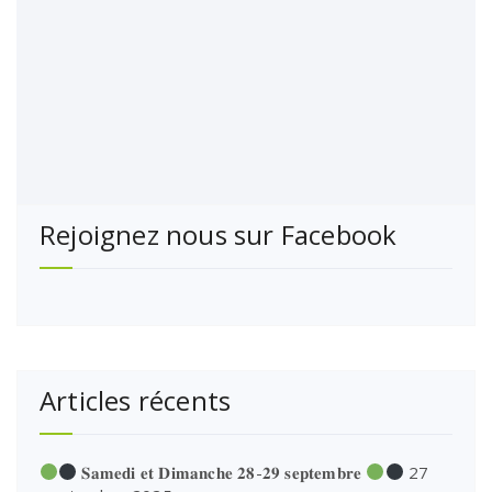
Rejoignez nous sur Facebook
Articles récents
𝐒𝐚𝐦𝐞𝐝𝐢 𝐞𝐭 𝐃𝐢𝐦𝐚𝐧𝐜𝐡𝐞 𝟐𝟖-𝟐𝟗 𝐬𝐞𝐩𝐭𝐞𝐦𝐛𝐫𝐞
27