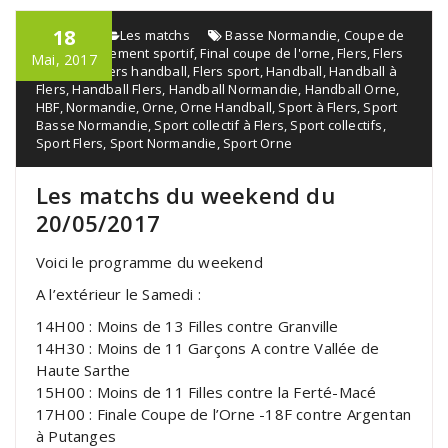
18
admin
Les matchs
Basse Normandie
,
Coupe de
l'orne
,
Événement sportif
,
Final coupe de l'orne
,
Flers
,
Flers
Mai, 2017
de l'orne
,
Flers handball
,
Flers sport
,
Handball
,
Handball à
Flers
,
Handball Flers
,
Handball Normandie
,
Handball Orne
,
HBF
,
Normandie
,
Orne
,
Orne Handball
,
Sport à Flers
,
Sport
Basse Normandie
,
Sport collectif à Flers
,
Sport collectifs
,
Sport Flers
,
Sport Normandie
,
Sport Orne
Les matchs du weekend du
20/05/2017
Voici le programme du weekend
A l’extérieur le Samedi :
14H00 : Moins de 13 Filles contre Granville
14H30 : Moins de 11 Garçons A contre Vallée de
Haute Sarthe
15H00 : Moins de 11 Filles contre la Ferté-Macé
17H00 : Finale Coupe de l’Orne -18F contre Argentan
à Putanges