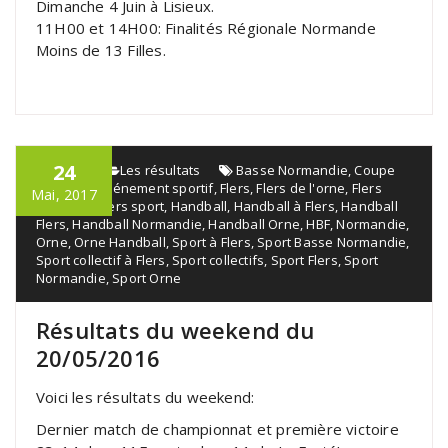
Dimanche 4 Juin à Lisieux.
11H00 et 14H00: Finalités Régionale Normande
Moins de 13 Filles.
24
admin
Les résultats
Basse Normandie
,
Coupe
de l'orne
,
Événement sportif
,
Flers
,
Flers de l'orne
,
Flers
Mai, 2017
handball
,
Flers sport
,
Handball
,
Handball à Flers
,
Handball
Flers
,
Handball Normandie
,
Handball Orne
,
HBF
,
Normandie
,
Orne
,
Orne Handball
,
Sport à Flers
,
Sport Basse Normandie
,
Sport collectif à Flers
,
Sport collectifs
,
Sport Flers
,
Sport
Normandie
,
Sport Orne
Résultats du weekend du
20/05/2016
Voici les résultats du weekend:
Dernier match de championnat et première victoire