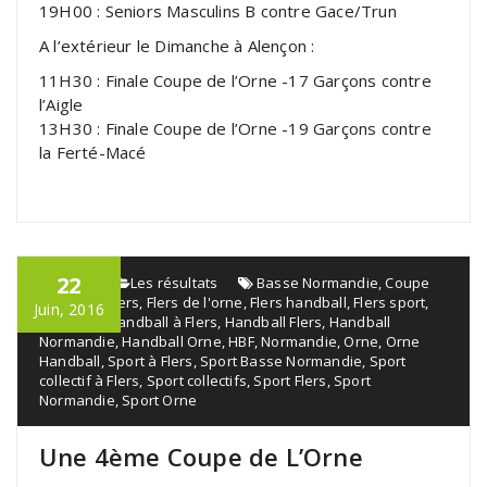
19H00 : Seniors Masculins B contre Gace/Trun
A l’extérieur le Dimanche à Alençon :
11H30 : Finale Coupe de l’Orne -17 Garçons contre
l’Aigle
13H30 : Finale Coupe de l’Orne -19 Garçons contre
la Ferté-Macé
22
admin
Les résultats
Basse Normandie
,
Coupe
de l'orne
,
Flers
,
Flers de l'orne
,
Flers handball
,
Flers sport
,
Juin, 2016
Handball
,
Handball à Flers
,
Handball Flers
,
Handball
Normandie
,
Handball Orne
,
HBF
,
Normandie
,
Orne
,
Orne
Handball
,
Sport à Flers
,
Sport Basse Normandie
,
Sport
collectif à Flers
,
Sport collectifs
,
Sport Flers
,
Sport
Normandie
,
Sport Orne
Une 4ème Coupe de L’Orne