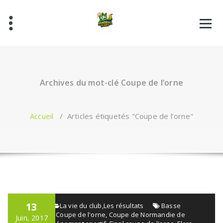
Aller
au
contenu
Archives du mot-clé Coupe de l’orne
Accueil
/
Articles étiquetés "Coupe de l’orne"
13
admin
La vie du club
,
Les résultats
Basse
Normandie
,
Coupe de l'orne
,
Coupe de Normandie de
Juin, 2017