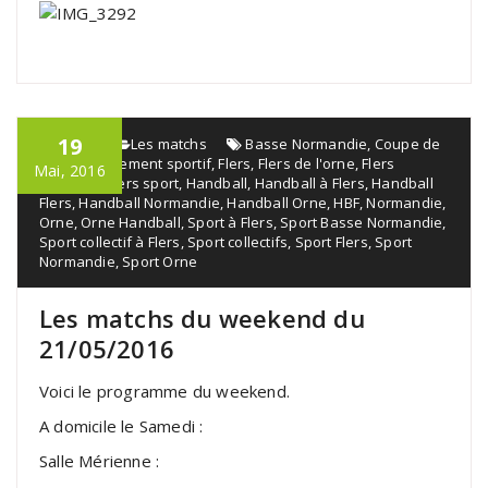
19
admin
Les matchs
Basse Normandie
,
Coupe de
l'orne
,
Événement sportif
,
Flers
,
Flers de l'orne
,
Flers
Mai, 2016
handball
,
Flers sport
,
Handball
,
Handball à Flers
,
Handball
Flers
,
Handball Normandie
,
Handball Orne
,
HBF
,
Normandie
,
Orne
,
Orne Handball
,
Sport à Flers
,
Sport Basse Normandie
,
Sport collectif à Flers
,
Sport collectifs
,
Sport Flers
,
Sport
Normandie
,
Sport Orne
Les matchs du weekend du
21/05/2016
Voici le programme du weekend.
A domicile le Samedi :
Salle Mérienne :