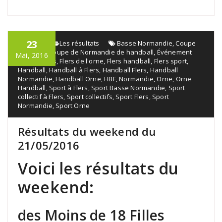
23
admin
Les résultats
Basse Normandie
,
Coupe
de l'orne
,
Coupe de Normandie de handball
,
Événement
Mai, 2016
sportif
,
Flers
,
Flers de l'orne
,
Flers handball
,
Flers sport
,
Handball
,
Handball à Flers
,
Handball Flers
,
Handball
Normandie
,
Handball Orne
,
HBF
,
Normandie
,
Orne
,
Orne
Handball
,
Sport à Flers
,
Sport Basse Normandie
,
Sport
collectif à Flers
,
Sport collectifs
,
Sport Flers
,
Sport
Normandie
,
Sport Orne
Résultats du weekend du
21/05/2016
Voici les résultats du
weekend:
des Moins de 18 Filles