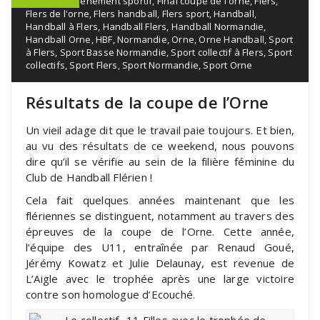
handball
,
Événement sportif
,
Final coupe de l'orne
,
Flers
,
Flers de l'orne
,
Flers handball
,
Flers sport
,
Handball
,
Handball à Flers
,
Handball Flers
,
Handball Normandie
,
Handball Orne
,
HBF
,
Normandie
,
Orne
,
Orne Handball
,
Sport
à Flers
,
Sport Basse Normandie
,
Sport collectif à Flers
,
Sport
collectifs
,
Sport Flers
,
Sport Normandie
,
Sport Orne
Résultats de la coupe de l’Orne
Un vieil adage dit que le travail paie toujours. Et bien,
au vu des résultats de ce weekend, nous pouvons
dire qu’il se vérifie au sein de la filière féminine du
Club de Handball Flérien !
Cela fait quelques années maintenant que les
flériennes se distinguent, notamment au travers des
épreuves de la coupe de l’Orne. Cette année,
l’équipe des U11, entraînée par Renaud Goué,
Jérémy Kowatz et Julie Delaunay, est revenue de
L’Aigle avec le trophée après une large victoire
contre son homologue d’Ecouché.