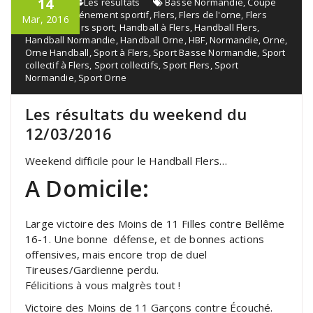
14
admin
Les résultats
Basse Normandie
,
Coupe
de l'orne
,
Événement sportif
,
Flers
,
Flers de l'orne
,
Flers
Mar, 2016
handball
,
Flers sport
,
Handball à Flers
,
Handball Flers
,
Handball Normandie
,
Handball Orne
,
HBF
,
Normandie
,
Orne
,
Orne Handball
,
Sport à Flers
,
Sport Basse Normandie
,
Sport
collectif à Flers
,
Sport collectifs
,
Sport Flers
,
Sport
Normandie
,
Sport Orne
Les résultats du weekend du
12/03/2016
Weekend difficile pour le Handball Flers…
A Domicile:
Large victoire des Moins de 11 Filles contre Bellême
16-1. Une bonne défense, et de bonnes actions
offensives, mais encore trop de duel
Tireuses/Gardienne perdu.
Félicitions à vous malgrès tout !
Victoire des Moins de 11 Garçons contre Écouché.