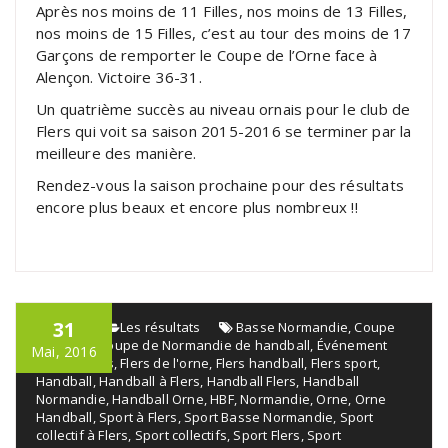
Après nos moins de 11 Filles, nos moins de 13 Filles,
nos moins de 15 Filles, c’est au tour des moins de 17
Garçons de remporter le Coupe de l’Orne face à
Alençon. Victoire 36-31.
Un quatrième succès au niveau ornais pour le club de
Flers qui voit sa saison 2015-2016 se terminer par la
meilleure des manière.
Rendez-vous la saison prochaine pour des résultats
encore plus beaux et encore plus nombreux !!
31
admin
Les résultats
Basse Normandie
,
Coupe
de l'orne
,
Coupe de Normandie de handball
,
Événement
Mai, 2016
sportif
,
Flers
,
Flers de l'orne
,
Flers handball
,
Flers sport
,
Handball
,
Handball à Flers
,
Handball Flers
,
Handball
Normandie
,
Handball Orne
,
HBF
,
Normandie
,
Orne
,
Orne
Handball
,
Sport à Flers
,
Sport Basse Normandie
,
Sport
collectif à Flers
,
Sport collectifs
,
Sport Flers
,
Sport