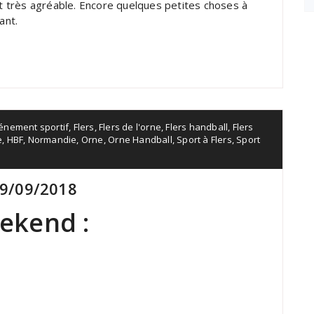
st très agréable. Encore quelques petites choses à
ant.
énement sportif
,
Flers
,
Flers de l'orne
,
Flers handball
,
Flers
e
,
HBF
,
Normandie
,
Orne
,
Orne Handball
,
Sport à Flers
,
Sport
9/09/2018
ekend :