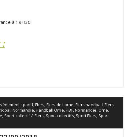
France à 19H30.
 :
Événement sportif
,
Flers
,
Flers de l'orne
,
Flers handball
,
Flers
ndball Normandie
,
Handball Orne
,
HBF
,
Normandie
,
Orne
,
ie
,
Sport collectif à Flers
,
Sport collectifs
,
Sport Flers
,
Sport