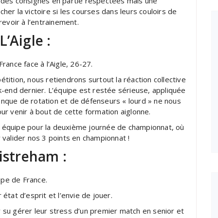
 des consignes en partie respectées mais une
cher la victoire si les courses dans leurs couloirs de
evoir à l’entrainement.
’Aigle :
ance face à l’Aigle, 26-27.
ition, nous retiendrons surtout la réaction collective
-end dernier. L’équipe est restée sérieuse, appliquée
manque de rotation et de défenseurs « lourd » ne nous
r venir à bout de cette formation aiglonne.
 équipe pour la deuxième journée de championnat, où
valider nos 3 points en championnat !
uistreham :
pe de France.
tat d’esprit et l’envie de jouer.
ir su gérer leur stress d’un premier match en senior et