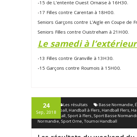
-15 de L’entente Ouest Ornaise à 16H30.
-17 Filles contre Carentan à 18H00.
Seniors Garçons contre L’Aigle en Coupe de 
Seniors Filles contre Ouistreham à 21H00.
Le samedi à l’extérieur
-13 Filles contre Granville à 13H30.
-15 Garçons contre Roumois à 15H00.
24
admin
Les résultats
Basse Normandie
,
sport
,
Handball
,
Handball à Flers
,
Handball Flers
,
Ha
Sep, 2018
Orne Handball
,
Sport à Flers
,
Sport Basse Normand
Normandie
,
Sport Orne
,
Tournoi Handball