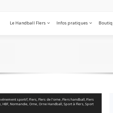
Le Handball Flers
Infos pratiques
Bouti
Événement sportif
,
Flers
,
Flers de l'orne
,
Flers handball
,
Flers
e
,
HBF
,
Normandie
,
Orne
,
Orne Handball
,
Sport à Flers
,
Sport