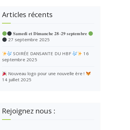
Articles récents
𝐒𝐚𝐦𝐞𝐝𝐢 𝐞𝐭 𝐃𝐢𝐦𝐚𝐧𝐜𝐡𝐞 𝟐𝟖-𝟐𝟗 𝐬𝐞𝐩𝐭𝐞𝐦𝐛𝐫𝐞
27 septembre 2025
SOIRÉE DANSANTE DU HBF
16
septembre 2025
Nouveau logo pour une nouvelle ère !
14 juillet 2025
Rejoignez nous :