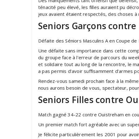
Des manquements tant offensif que défensif,
ténacité peu élevé, les filles auraient pu décro
jeux avaient étaient respectés, des choses à r
Seniors Garçons contre L
Défaite des Séniors Masculins A en Coupe de Fr
Une défaite sans importance dans cette compét
du groupe face à l’erreur de parcours du week
et solidaire tout au long de la rencontre, le 
a pas permis d’avoir suffisamment d’armes pou
Rendez-vous samedi prochain face à la même
nous aurons besoin de vous, spectateur, pour 
Seniors Filles contre O
Match gagné 34-22 contre Ouistreham en cou
Un premier match fort agréable avec un super é
Je félicite particulièrement les 2001 pour avo