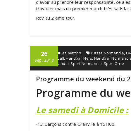
d’avoir su prendre leur responsabilité, cela e
travailler mais un premier match très satisfais
Rdv au 2 éme tour.
26
admin
Les matchs
Basse Normandie
,
Év
sport
,
Handball
,
Handball Flers
,
Handball Normandi
Sep, 2018
Basse Normandie
,
Sport Normandie
,
Sport Orne
Programme du weekend du 2
Programme du we
Le samedi à Domicile :
-13 Garçons contre Granville à 15H00.