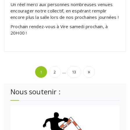
Un réel merci aux personnes nombreuses venues
encourager notre collectif, en espérant remplir
encore plus la salle lors de nos prochaines journées !
Prochain rendez-vous à Vire samedi prochain, à
20H00 !
Pagination
…
1
2
13
des
Nous soutenir :
publications