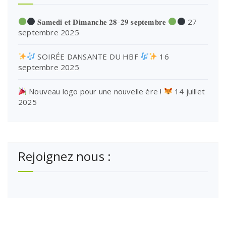
𝐒𝐚𝐦𝐞𝐝𝐢 𝐞𝐭 𝐃𝐢𝐦𝐚𝐧𝐜𝐡𝐞 𝟐𝟖-𝟐𝟗 𝐬𝐞𝐩𝐭𝐞𝐦𝐛𝐫𝐞
27
septembre 2025
SOIRÉE DANSANTE DU HBF
16
septembre 2025
Nouveau logo pour une nouvelle ère !
14 juillet
2025
Rejoignez nous :