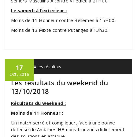
Seniors Masculins A contre Villedieu à 21H00.
Le samedi à l’exterieur :
Moins de 11 Honneur contre Bellemes à 15H00.
Moins de 13 Mixte contre Putanges à 13h30.
17
admin
Les résultats
Oct, 2018
Les résultats du weekend du
13/10/2018
Résultats du weekend :
Moins de 11 Honneur :
Un match serré et compliquer, face à une bonne
défense de Andaines HB nous trouvons difficilement
des solutions en attaque.