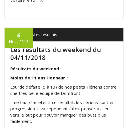
Victoire 30 à 12.
6
admin
Les résultats
Nov, 2018
Les résultats du weekend du
04/11/2018
Résultats du weekend :
Moins de 11 ans Honneur :
Lourde défaite (5 à 13) de nos petits Flériens contre
une très belle équipe de Domfront.
Il ne faut s’arreter à ce résultat, les flériens sont en
progression. Il va cependant falloir penser à aller
vers le but pour pouvoir marquer des buts plus
facilement.