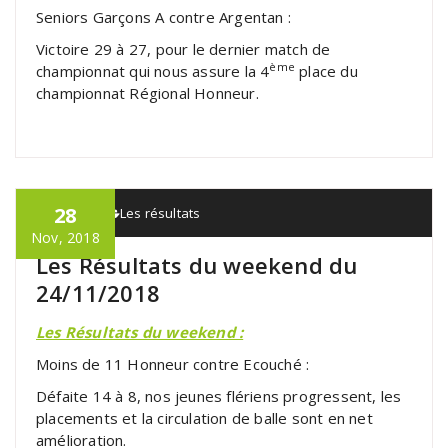
Seniors Garçons A contre Argentan :
Victoire 29 à 27, pour le dernier match de
ème
championnat qui nous assure la 4
place du
championnat Régional Honneur.
28
admin
Les résultats
Nov, 2018
Les Résultats du weekend du
24/11/2018
Les Résultats du weekend :
Moins de 11 Honneur contre Ecouché :
Défaite 14 à 8, nos jeunes flériens progressent, les
placements et la circulation de balle sont en net
amélioration.