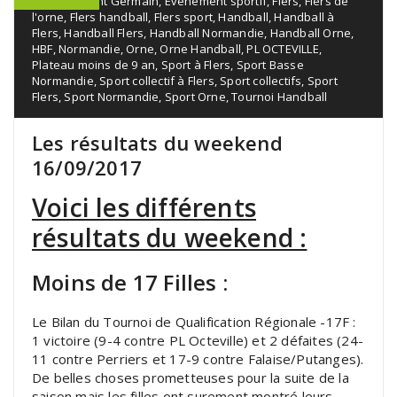
Alençon Saint Germain
,
Événement sportif
,
Flers
,
Flers de
l'orne
,
Flers handball
,
Flers sport
,
Handball
,
Handball à
Flers
,
Handball Flers
,
Handball Normandie
,
Handball Orne
,
HBF
,
Normandie
,
Orne
,
Orne Handball
,
PL OCTEVILLE
,
Plateau moins de 9 an
,
Sport à Flers
,
Sport Basse
Normandie
,
Sport collectif à Flers
,
Sport collectifs
,
Sport
Flers
,
Sport Normandie
,
Sport Orne
,
Tournoi Handball
Les résultats du weekend
16/09/2017
Voici les différents
résultats du weekend :
Moins de 17 Filles :
Le Bilan du Tournoi de Qualification Régionale -17F :
1 victoire (9-4 contre PL Octeville) et 2 défaites (24-
11 contre Perriers et 17-9 contre Falaise/Putanges).
De belles choses prometteuses pour la suite de la
saison mais les filles ont surement montré leurs