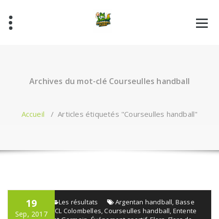
Aller
au
contenu
Archives du mot-clé Courseulles handball
Accueil
/
Articles étiquetés "Courseulles handball"
19
admin
Les résultats
Argentan handball
,
Basse
Normandie
,
CL Colombelles
,
Courseulles handball
,
Entente
Sep, 2017