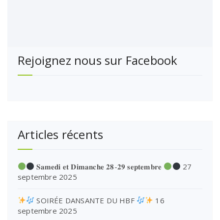
Rejoignez nous sur Facebook
Articles récents
𝐒𝐚𝐦𝐞𝐝𝐢 𝐞𝐭 𝐃𝐢𝐦𝐚𝐧𝐜𝐡𝐞 𝟐𝟖-𝟐𝟗 𝐬𝐞𝐩𝐭𝐞𝐦𝐛𝐫𝐞
27
septembre 2025
SOIRÉE DANSANTE DU HBF
16
septembre 2025