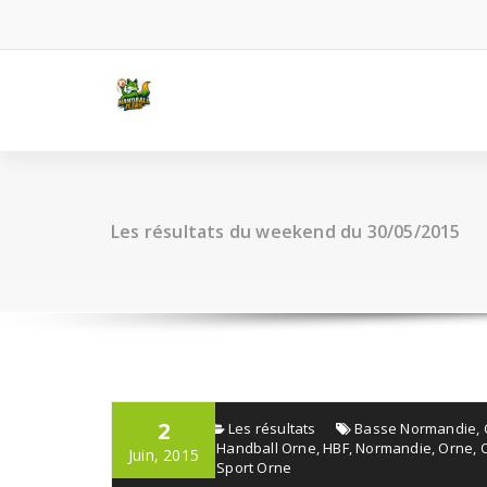
Aller
au
contenu
Les résultats du weekend du 30/05/2015
2
admin
Les résultats
Basse Normandie
,
Normandie
,
Handball Orne
,
HBF
,
Normandie
,
Orne
,
Juin, 2015
Normandie
,
Sport Orne