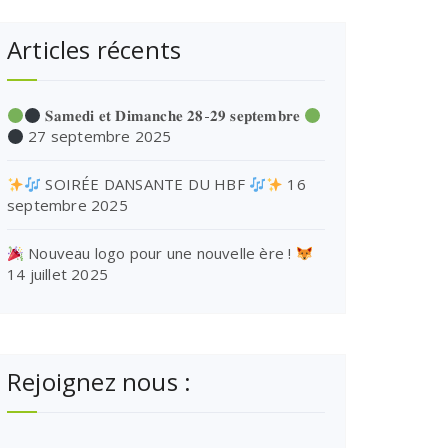
Articles récents
𝐒𝐚𝐦𝐞𝐝𝐢 𝐞𝐭 𝐃𝐢𝐦𝐚𝐧𝐜𝐡𝐞 𝟐𝟖-𝟐𝟗 𝐬𝐞𝐩𝐭𝐞𝐦𝐛𝐫𝐞
27 septembre 2025
SOIRÉE DANSANTE DU HBF
16
septembre 2025
Nouveau logo pour une nouvelle ère !
14 juillet 2025
Rejoignez nous :