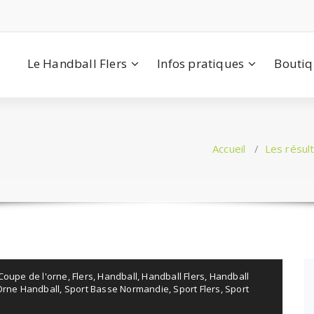
Le Handball Flers
Infos pratiques
Bouti
Accueil
/
Les résul
Coupe de l'orne
,
Flers
,
Handball
,
Handball Flers
,
Handball
Orne Handball
,
Sport Basse Normandie
,
Sport Flers
,
Sport