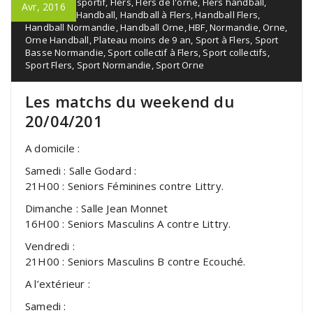
Événement sportif
,
Flers
,
Flers de l'orne
,
Flers handball
,
Avr, 2016
Flers sport
,
Handball
,
Handball à Flers
,
Handball Flers
,
Handball Normandie
,
Handball Orne
,
HBF
,
Normandie
,
Orne
,
Orne Handball
,
Plateau moins de 9 an
,
Sport à Flers
,
Sport
Basse Normandie
,
Sport collectif à Flers
,
Sport collectifs
,
Sport Flers
,
Sport Normandie
,
Sport Orne
Les matchs du weekend du
20/04/201
A domicile :
Samedi : Salle Godard :
21H00 : Seniors Féminines contre Littry.
Dimanche : Salle Jean Monnet
16H00 : Seniors Masculins A contre Littry.
Vendredi :
21H00 : Seniors Masculins B contre Ecouché.
A l’extérieur :
Samedi :