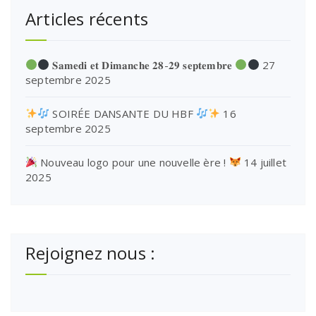
Articles récents
𝐒𝐚𝐦𝐞𝐝𝐢 𝐞𝐭 𝐃𝐢𝐦𝐚𝐧𝐜𝐡𝐞 𝟐𝟖-𝟐𝟗 𝐬𝐞𝐩𝐭𝐞𝐦𝐛𝐫𝐞
27
septembre 2025
SOIRÉE DANSANTE DU HBF
16
septembre 2025
Nouveau logo pour une nouvelle ère !
14 juillet
2025
Rejoignez nous :