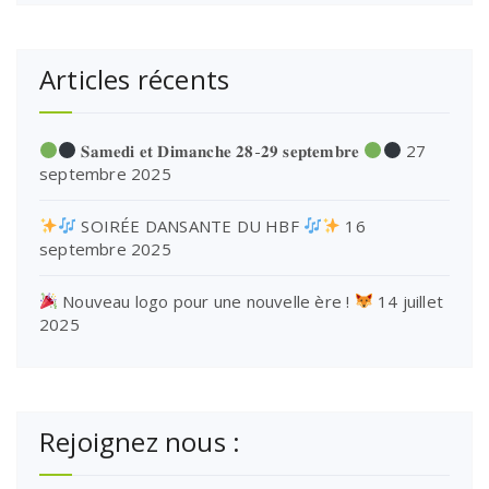
Articles récents
𝐒𝐚𝐦𝐞𝐝𝐢 𝐞𝐭 𝐃𝐢𝐦𝐚𝐧𝐜𝐡𝐞 𝟐𝟖-𝟐𝟗 𝐬𝐞𝐩𝐭𝐞𝐦𝐛𝐫𝐞
27
septembre 2025
SOIRÉE DANSANTE DU HBF
16
septembre 2025
Nouveau logo pour une nouvelle ère !
14 juillet
2025
Rejoignez nous :