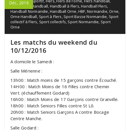
Événement sportif
,
Flers
,
Flers de l'orne
,
Flers handball
,
Déc, 2016
Flers sport
,
Handball
,
Handball à Flers
,
Handball Flers
,
Handball Normandie
,
Handball Orne
,
HBF
,
Normandie
,
Orne
,
Orne Handball
,
Sport à Flers
,
Sport Basse Normandie
,
Sport
collectif à Flers
,
Sport collectifs
,
Sport Normandie
,
Sport
Orne
Les matchs du weekend du
10/12/2016
A domicile le Samedi :
Salle Mérienne :
13h00 : Match moins de 15 garçons contre Écouché.
14H00 : Match Moins de 16 Filles contre Chemin
Vert. (échauffement Godard)
16h00 : Match Moins de 17 Garçons contre Granville.
18h00 : Match Seniors Filles contre St Lô.
20h00 : Match Seniors Garçons A contre Bocage
Centre Manche.
Salle Godard :