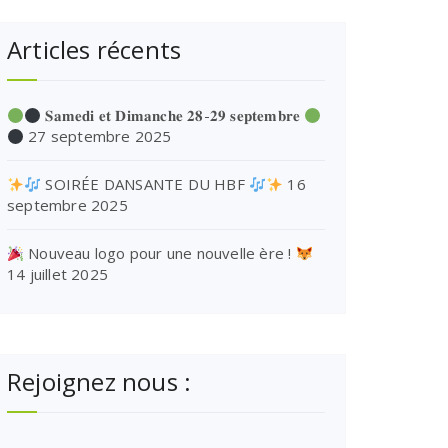
Articles récents
𝐒𝐚𝐦𝐞𝐝𝐢 𝐞𝐭 𝐃𝐢𝐦𝐚𝐧𝐜𝐡𝐞 𝟐𝟖-𝟐𝟗 𝐬𝐞𝐩𝐭𝐞𝐦𝐛𝐫𝐞
27 septembre 2025
SOIRÉE DANSANTE DU HBF
16
septembre 2025
Nouveau logo pour une nouvelle ère !
14 juillet 2025
Rejoignez nous :