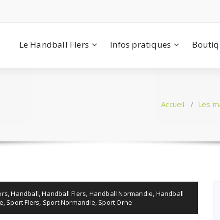
Le Handball Flers
Infos pratiques
Bouti
Accueil
/
Les m
ers
,
Handball
,
Handball Flers
,
Handball Normandie
,
Handball
e
,
Sport Flers
,
Sport Normandie
,
Sport Orne