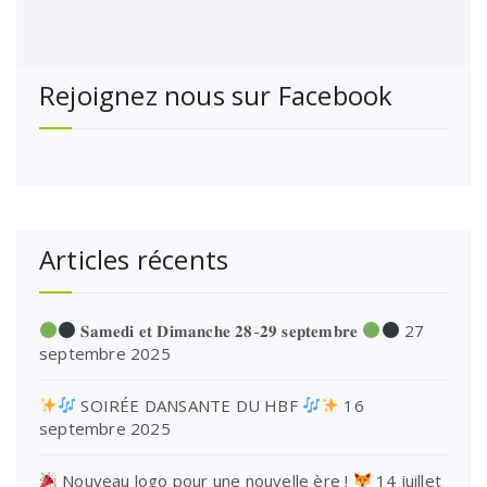
Rejoignez nous sur Facebook
Articles récents
𝐒𝐚𝐦𝐞𝐝𝐢 𝐞𝐭 𝐃𝐢𝐦𝐚𝐧𝐜𝐡𝐞 𝟐𝟖-𝟐𝟗 𝐬𝐞𝐩𝐭𝐞𝐦𝐛𝐫𝐞
27
septembre 2025
SOIRÉE DANSANTE DU HBF
16
septembre 2025
Nouveau logo pour une nouvelle ère !
14 juillet