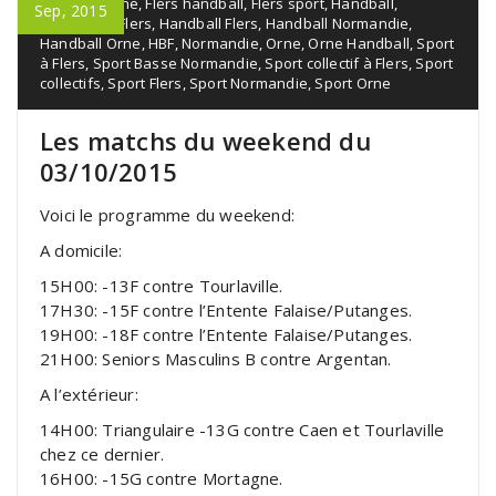
Flers de l'orne
,
Flers handball
,
Flers sport
,
Handball
,
Sep, 2015
Handball à Flers
,
Handball Flers
,
Handball Normandie
,
Handball Orne
,
HBF
,
Normandie
,
Orne
,
Orne Handball
,
Sport
à Flers
,
Sport Basse Normandie
,
Sport collectif à Flers
,
Sport
collectifs
,
Sport Flers
,
Sport Normandie
,
Sport Orne
Les matchs du weekend du
03/10/2015
Voici le programme du weekend:
A domicile:
15H00: -13F contre Tourlaville.
17H30: -15F contre l’Entente Falaise/Putanges.
19H00: -18F contre l’Entente Falaise/Putanges.
21H00: Seniors Masculins B contre Argentan.
A l’extérieur:
14H00: Triangulaire -13G contre Caen et Tourlaville
chez ce dernier.
16H00: -15G contre Mortagne.