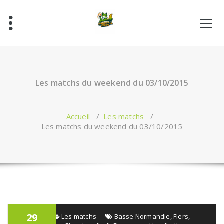
Aller
au
contenu
Les matchs du weekend du 03/10/2015
Accueil
/
Les matchs
/
Les matchs du weekend du 03/10/2015
29
admin
Les matchs
Basse Normandie
,
Flers
,