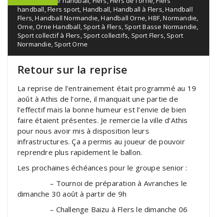
Normandie de handball
,
Flers
,
Flers de l'orne
,
Flers
handball
,
Flers sport
,
Handball
,
Handball à Flers
,
Handball
Flers
,
Handball Normandie
,
Handball Orne
,
HBF
,
Normandie
,
Orne
,
Orne Handball
,
Sport à Flers
,
Sport Basse Normandie
,
Sport collectif à Flers
,
Sport collectifs
,
Sport Flers
,
Sport
Normandie
,
Sport Orne
Retour sur la reprise
La reprise de l’entrainement était programmé au 19
août à Athis de l’orne, il manquait une partie de
l’effectif mais la bonne humeur est l’envie de bien
faire étaient présentes. Je remercie la ville d’Athis
pour nous avoir mis à disposition leurs
infrastructures. Ça a permis au joueur de pouvoir
reprendre plus rapidement le ballon.
Les prochaines échéances pour le groupe senior :
– Tournoi de préparation à Avranches le
dimanche 30 août à partir de 9h
– Challenge Baizu à Flers le dimanche 06