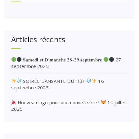
Articles récents
𝐒𝐚𝐦𝐞𝐝𝐢 𝐞𝐭 𝐃𝐢𝐦𝐚𝐧𝐜𝐡𝐞 𝟐𝟖-𝟐𝟗 𝐬𝐞𝐩𝐭𝐞𝐦𝐛𝐫𝐞
27
septembre 2025
SOIRÉE DANSANTE DU HBF
16
septembre 2025
Nouveau logo pour une nouvelle ère !
14 juillet
2025