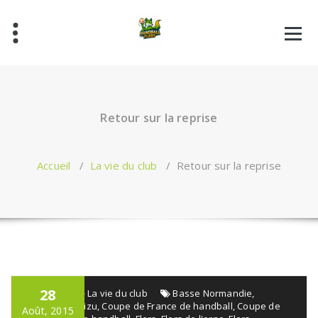
Aller
au
contenu
Retour sur la reprise
Accueil
/
La vie du club
/
Retour sur la reprise
28
admin
La vie du club
Basse Normandie
,
Challenge Baizu
,
Coupe de France de handball
,
Coupe de
Août, 2015