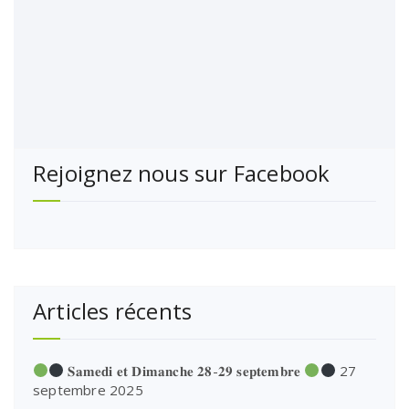
Rejoignez nous sur Facebook
Articles récents
𝐒𝐚𝐦𝐞𝐝𝐢 𝐞𝐭 𝐃𝐢𝐦𝐚𝐧𝐜𝐡𝐞 𝟐𝟖-𝟐𝟗 𝐬𝐞𝐩𝐭𝐞𝐦𝐛𝐫𝐞
27
septembre 2025