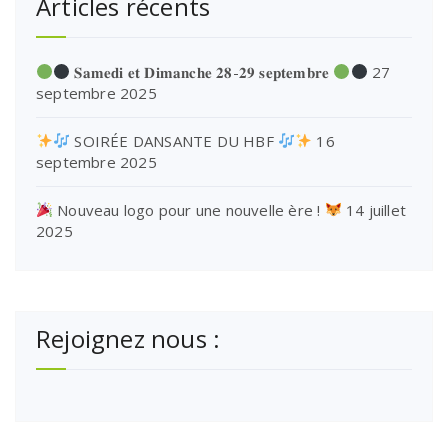
Articles récents
𝐒𝐚𝐦𝐞𝐝𝐢 𝐞𝐭 𝐃𝐢𝐦𝐚𝐧𝐜𝐡𝐞 𝟐𝟖-𝟐𝟗 𝐬𝐞𝐩𝐭𝐞𝐦𝐛𝐫𝐞
27
septembre 2025
SOIRÉE DANSANTE DU HBF
16
septembre 2025
Nouveau logo pour une nouvelle ère !
14 juillet
2025
Rejoignez nous :