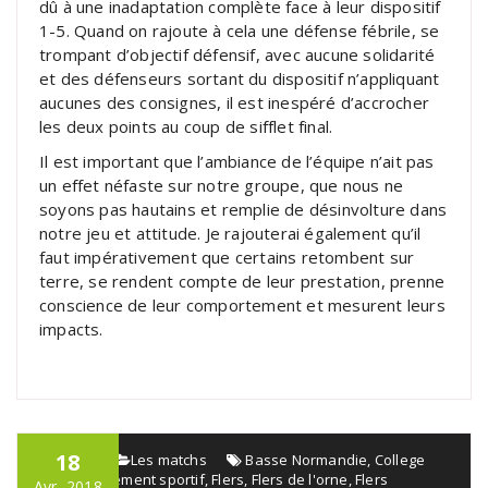
dû à une inadaptation complète face à leur dispositif
1-5. Quand on rajoute à cela une défense fébrile, se
trompant d’objectif défensif, avec aucune solidarité
et des défenseurs sortant du dispositif n’appliquant
aucunes des consignes, il est inespéré d’accrocher
les deux points au coup de sifflet final.
Il est important que l’ambiance de l’équipe n’ait pas
un effet néfaste sur notre groupe, que nous ne
soyons pas hautains et remplie de désinvolture dans
notre jeu et attitude. Je rajouterai également qu’il
faut impérativement que certains retombent sur
terre, se rendent compte de leur prestation, prenne
conscience de leur comportement et mesurent leurs
impacts.
18
admin
Les matchs
Basse Normandie
,
College
Flers
,
Événement sportif
,
Flers
,
Flers de l'orne
,
Flers
Avr, 2018