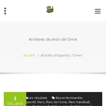
Aller
au
contenu
Archives du mot-clé Orne
Accueil
/
Articles étiquetés "Orne"
3
admin
Les résultats
Basse Normandie
,
Événement sportif
,
Flers
,
Flers de l'orne
,
Flers handball
,
Oct, 2018