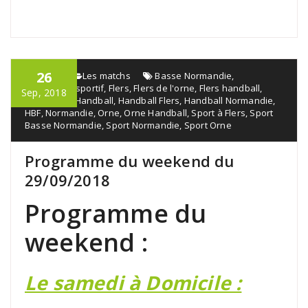
26
admin
Les matchs
Basse Normandie
,
Événement sportif
,
Flers
,
Flers de l'orne
,
Flers handball
,
Sep, 2018
Flers sport
,
Handball
,
Handball Flers
,
Handball Normandie
,
HBF
,
Normandie
,
Orne
,
Orne Handball
,
Sport à Flers
,
Sport
Basse Normandie
,
Sport Normandie
,
Sport Orne
Programme du weekend du
29/09/2018
Programme du
weekend :
Le samedi à Domicile :