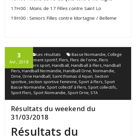
17H00 : Moins de 17 Filles contre Saint Lo
19H00 : Seniors Filles contre Mortagne / Belleme
3
admin
Les résultats
Basse Normandie
,
College
Flers
,
Événement sportif
,
Flers
,
Flers de l'orne
,
Flers
Avr, 2018
handball
,
Flers sport
,
Handball
,
Handball à Flers
,
Handball
Flers
,
Handball Normandie
,
Handball Orne
,
Normandie
,
Orne
,
Orne Handball
,
Saint thomas d Aquin
,
Section
sportive
,
section sportive feminine
,
Sport à Flers
,
Sport
Basse Normandie
,
Sport collectif à Flers
,
Sport collectifs
,
Sport Flers
,
Sport Normandie
,
Sport Orne
,
STA
Résultats du weekend du
31/03/2018
Résultats du