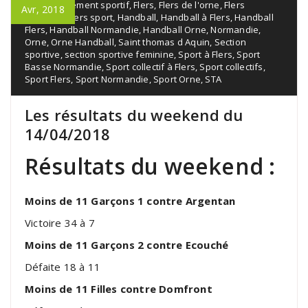
Flers
,
Événement sportif
,
Flers
,
Flers de l'orne
,
Flers
Avr, 2018
handball
,
Flers sport
,
Handball
,
Handball à Flers
,
Handball
Flers
,
Handball Normandie
,
Handball Orne
,
Normandie
,
Orne
,
Orne Handball
,
Saint thomas d Aquin
,
Section
sportive
,
section sportive feminine
,
Sport à Flers
,
Sport
Basse Normandie
,
Sport collectif à Flers
,
Sport collectifs
,
Sport Flers
,
Sport Normandie
,
Sport Orne
,
STA
Les résultats du weekend du
14/04/2018
Résultats du weekend :
Moins de 11 Garçons 1 contre Argentan
Victoire 34 à 7
Moins de 11 Garçons 2 contre Ecouché
Défaite 18 à 11
Moins de 11 Filles contre Domfront