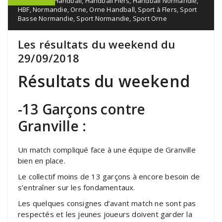
Flers sport
,
Handball
,
Handball Flers
,
Handball Normandie
,
HBF
,
Normandie
,
Orne
,
Orne Handball
,
Sport à Flers
,
Sport
Basse Normandie
,
Sport Normandie
,
Sport Orne
Les résultats du weekend du
29/09/2018
Résultats du weekend
-13 Garçons contre
Granville :
Un match compliqué face à une équipe de Granville
bien en place.
Le collectif moins de 13 garçons à encore besoin de
s’entraîner sur les fondamentaux.
Les quelques consignes d’avant match ne sont pas
respectés et les jeunes joueurs doivent garder la