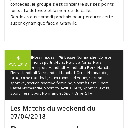
concédés, le groupe s’est concentré sur ses points
forts : La défense et la montée de balle.
Rendez-vous samedi prochain pour perdurer cette
super dynamique face à Granville.
4
admin
Les matchs
Basse Normandie
,
College
Flers
,
Événement sportif
,
Flers
,
Flers de l'orne
,
Flers
Avr, 2018
handball
,
Flers sport
,
Handball
,
Handball à Flers
,
Handball
Flers
,
Handball Normandie
,
Handball Orne
,
Normandie
,
Orne
,
Orne Handball
,
Saint thomas d Aquin
,
Section
sportive
,
section sportive feminine
,
Sport à Flers
,
Sport
Basse Normandie
,
Sport collectif à Flers
,
Sport collectifs
,
Sport Flers
,
Sport Normandie
,
Sport Orne
,
STA
Les Matchs du weekend du
07/04/2018