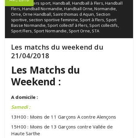
handball
,
Flers sport
,
Handball
,
Handball à Flers
,
Handball
Flers
,
Handball Normandie
,
Handball Orne
,
Normandie
,
Orne
,
Orne Handball
,
Saint thomas d Aquin
,
Section
sportive
,
section sportive feminine
,
Sport à Flers
,
Sport
Basse Normandie
,
Sport collectif à Flers
,
Sport collectifs
,
Sport Flers
,
Sport Normandie
,
Sport Orne
,
STA
Les matchs du weekend du
21/04/2018
Les Matchs du
Weekend :
A domicile :
Samedi :
13H00 : Moins de 11 Garçons A contre Alençons
15H00 : Moins de 13 Garçons contre Vallée de
Haute Sarthe