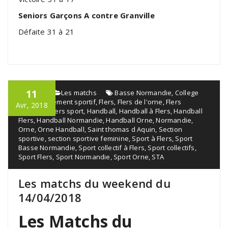
Seniors Garçons A contre Granville
Défaite 31 à 21
11
admin
Les matchs
Basse Normandie
,
College
Flers
,
Événement sportif
,
Flers
,
Flers de l'orne
,
Flers
Avr, 2018
handball
,
Flers sport
,
Handball
,
Handball à Flers
,
Handball
Flers
,
Handball Normandie
,
Handball Orne
,
Normandie
,
Orne
,
Orne Handball
,
Saint thomas d Aquin
,
Section
sportive
,
section sportive feminine
,
Sport à Flers
,
Sport
Basse Normandie
,
Sport collectif à Flers
,
Sport collectifs
,
Sport Flers
,
Sport Normandie
,
Sport Orne
,
STA
Les matchs du weekend du
14/04/2018
Les Matchs du