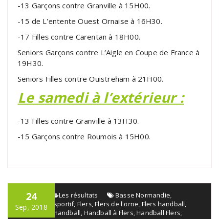
-13 Garçons contre Granville à 15H00.
-15 de L’entente Ouest Ornaise à 16H30.
-17 Filles contre Carentan à 18H00.
Seniors Garçons contre L’Aigle en Coupe de France à
19H30.
Seniors Filles contre Ouistreham à 21H00.
Le samedi à l’extérieur :
-13 Filles contre Granville à 13H30.
-15 Garçons contre Roumois à 15H00.
24
admin
Les résultats
Basse Normandie
,
Événement sportif
,
Flers
,
Flers de l'orne
,
Flers handball
,
Sep, 2018
Flers sport
,
Handball
,
Handball à Flers
,
Handball Flers
,