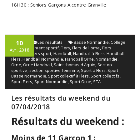
18H30 : Seniors Garçons A contre Granville
10
admin
Les résultats
Basse Normandie
,
College
Flers
,
Événement sportif
,
Flers
,
Flers de l'orne
,
Flers
Avr, 2018
handball
,
Flers sport
,
Handball
,
Handball à Flers
,
Handball
Flers
,
Handball Normandie
,
Handball Orne
,
Normandie
,
Orne
,
Orne Handball
,
Saint thomas d Aquin
,
Section
sportive
,
section sportive feminine
,
Sport à Flers
,
Sport
Basse Normandie
,
Sport collectif à Flers
,
Sport collectifs
,
Sport Flers
,
Sport Normandie
,
Sport Orne
,
STA
Les résultats du weekend du
07/04/2018
Résultats du weekend :
Moins de 11 Garçon 1 :