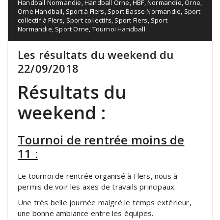
Handball Normandie
,
Handball Orne
,
HBF
,
Normandie
,
Orne
,
Orne Handball
,
Sport à Flers
,
Sport Basse Normandie
,
Sport
collectif à Flers
,
Sport collectifs
,
Sport Flers
,
Sport
Normandie
,
Sport Orne
,
Tournoi Handball
Les résultats du weekend du
22/09/2018
Résultats du
weekend :
Tournoi de rentrée moins de
11 :
Le tournoi de rentrée organisé à Flers, nous à
permis de voir les axes de travails principaux.
Une très belle journée malgré le temps extérieur,
une bonne ambiance entre les équipes.