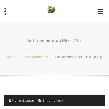
Aller
au
contenu
Entrainement du HBF (#10)
Accueil
/
Entrainement
/
Entrainement du HBF (#10)
Pierre Gazeau
Entrainement